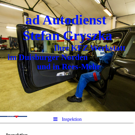
ad Autodienst
Stefan Gryszka
Ihre KFZ Werkstatt
im Duisburger Norden
und in Rees-Mehr
Inspektion