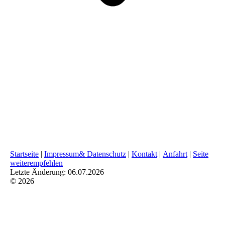
Startseite
|
Impressum& Datenschutz
|
Kontakt
|
Anfahrt
|
Seite
weiterempfehlen
Letzte Änderung: 06.07.2026
© 2026