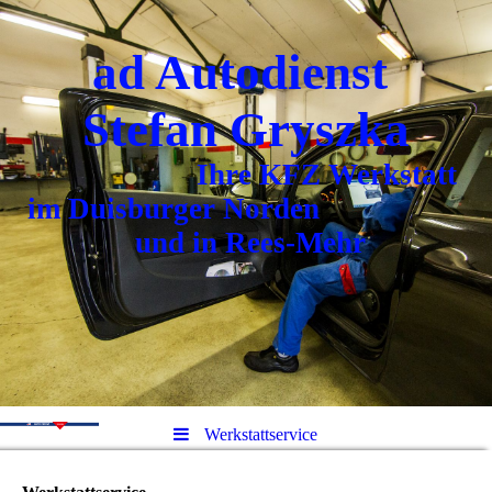
ad Autodienst
Stefan Gryszka
Ihre KFZ Werkstatt
im Duisburger Norden
und in Rees-Mehr
Werkstattservice