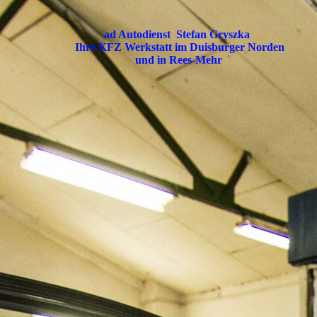
ad Autodienst Stefan Gryszka
Ihre KFZ Werkstatt im Duisburger Nor
und in Rees-Mehr