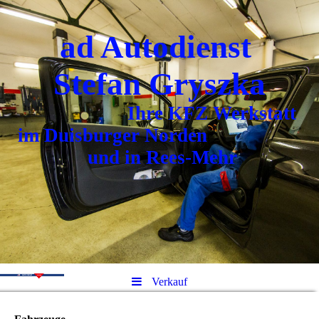
ad Autodienst
Stefan Gryszka
Ihre KFZ Werkstatt
im Duisburger Norden
und in Rees-Mehr
Verkauf