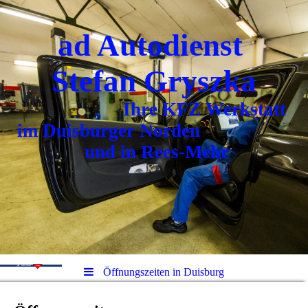
ad Autodienst
Stefan Gryszka
Ihre KFZ Werkstatt
im Duisburger Norden
und in Rees-Mehr
Öffnungszeiten in Duisburg